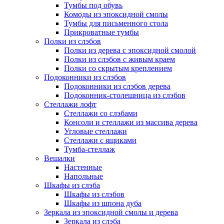
Тумбы под обувь
Комоды из эпоксидной смолы
Тумбы для письменного стола
Прикроватные тумбы
Полки из слэбов
Полки из дерева с эпоксидной смолой
Полки из слэбов с живым краем
Полки со скрытым креплением
Подоконники из слэбов
Подоконники из слэбов дерева
Подоконник-столешница из слэбов
Стеллажи лофт
Стеллажи со слэбами
Консоли и стеллажи из массива дерева
Угловые стеллажи
Стеллажи с ящиками
Тумба-стеллаж
Вешалки
Настенные
Напольные
Шкафы из слэба
Шкафы из слэбов
Шкафы из шпона дуба
Зеркала из эпоксидной смолы и дерева
Зеркала из слэба