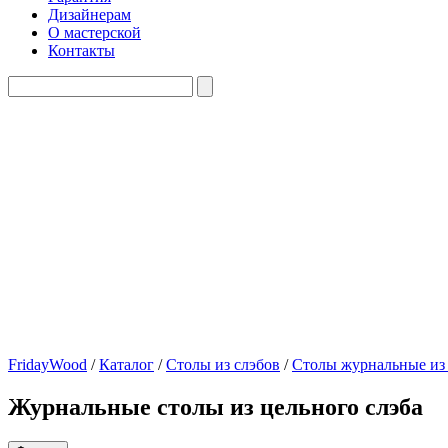
Дизайнерам
О мастерской
Контакты
FridayWood
/
Каталог
/
Столы из слэбов
/
Столы журнальные из
Журнальные столы из цельного слэба