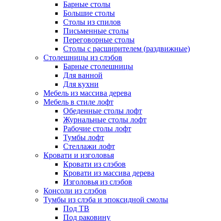
Барные столы
Большие столы
Столы из спилов
Письменные столы
Переговорные столы
Столы с расширителем (раздвижные)
Столешницы из слэбов
Барные столешницы
Для ванной
Для кухни
Мебель из массива дерева
Мебель в стиле лофт
Обеденные столы лофт
Журнальные столы лофт
Рабочие столы лофт
Тумбы лофт
Стеллажи лофт
Кровати и изголовья
Кровати из слэбов
Кровати из массива дерева
Изголовья из слэбов
Консоли из слэбов
Тумбы из слэба и эпоксидной смолы
Под ТВ
Под раковину