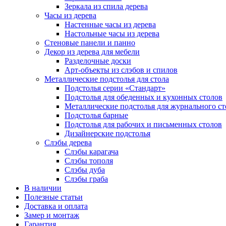
Зеркала из спила дерева
Часы из дерева
Настенные часы из дерева
Настольные часы из дерева
Стеновые панели и панно
Декор из дерева для мебели
Разделочные доски
Арт-объекты из слэбов и спилов
Металлические подстолья для стола
Подстолья серии «Стандарт»
Подстолья для обеденных и кухонных столов
Металлические подстолья для журнального ст
Подстолья барные
Подстолья для рабочих и письменных столов
Дизайнерские подстолья
Слэбы дерева
Слэбы карагача
Слэбы тополя
Слэбы дуба
Слэбы граба
В наличии
Полезные статьи
Доставка и оплата
Замер и монтаж
Гарантия