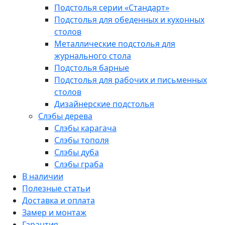
Подстолья серии «Стандарт»
Подстолья для обеденных и кухонных
столов
Металлические подстолья для
журнального стола
Подстолья барные
Подстолья для рабочих и письменных
столов
Дизайнерские подстолья
Слэбы дерева
Слэбы карагача
Слэбы тополя
Слэбы дуба
Слэбы граба
В наличии
Полезные статьи
Доставка и оплата
Замер и монтаж
Гарантия