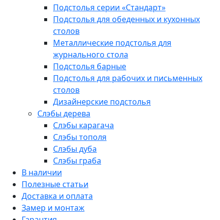
Подстолья серии «Стандарт»
Подстолья для обеденных и кухонных
столов
Металлические подстолья для
журнального стола
Подстолья барные
Подстолья для рабочих и письменных
столов
Дизайнерские подстолья
Слэбы дерева
Слэбы карагача
Слэбы тополя
Слэбы дуба
Слэбы граба
В наличии
Полезные статьи
Доставка и оплата
Замер и монтаж
Гарантия