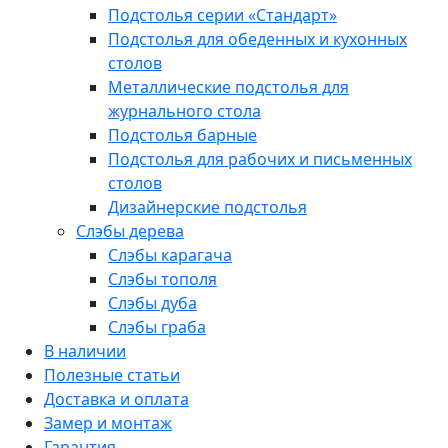
Подстолья серии «Стандарт»
Подстолья для обеденных и кухонных
столов
Металлические подстолья для
журнального стола
Подстолья барные
Подстолья для рабочих и письменных
столов
Дизайнерские подстолья
Слэбы дерева
Слэбы карагача
Слэбы тополя
Слэбы дуба
Слэбы граба
В наличии
Полезные статьи
Доставка и оплата
Замер и монтаж
Гарантия