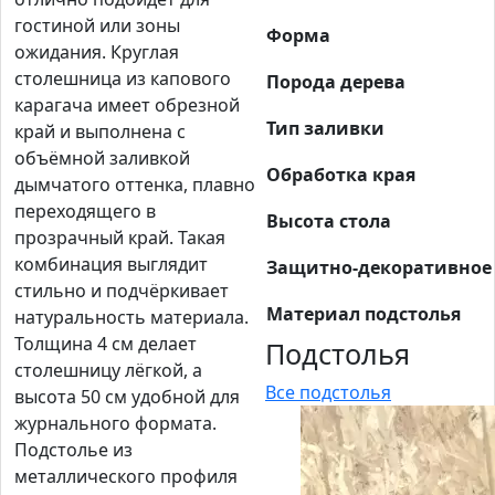
гостиной или зоны
Форма
ожидания. Круглая
столешница из капового
Порода дерева
карагача имеет обрезной
Тип заливки
край и выполнена с
объёмной заливкой
Обработка края
дымчатого оттенка, плавно
переходящего в
Высота стола
прозрачный край. Такая
комбинация выглядит
Защитно-декоративное
стильно и подчёркивает
Материал подстолья
натуральность материала.
Толщина 4 см делает
Подстолья
столешницу лёгкой, а
Все подстолья
высота 50 см удобной для
журнального формата.
Подстолье из
металлического профиля