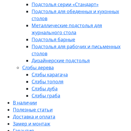
Подстолья серии «Стандарт»
Подстолья для обеденных и кухонных
столов
Металлические подстолья для
журнального стола
Подстолья барные
Подстолья для рабочих и письменных
столов
Дизайнерские подстолья
Слэбы дерева
Слэбы карагача
Слэбы тополя
Слэбы дуба
Слэбы граба
В наличии
Полезные статьи
Доставка и оплата
Замер и монтаж
Гарантия