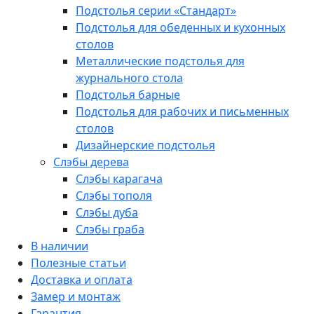
Подстолья серии «Стандарт»
Подстолья для обеденных и кухонных
столов
Металлические подстолья для
журнального стола
Подстолья барные
Подстолья для рабочих и письменных
столов
Дизайнерские подстолья
Слэбы дерева
Слэбы карагача
Слэбы тополя
Слэбы дуба
Слэбы граба
В наличии
Полезные статьи
Доставка и оплата
Замер и монтаж
Гарантия