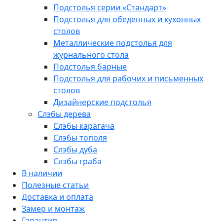
Подстолья серии «Стандарт»
Подстолья для обеденных и кухонных
столов
Металлические подстолья для
журнального стола
Подстолья барные
Подстолья для рабочих и письменных
столов
Дизайнерские подстолья
Слэбы дерева
Слэбы карагача
Слэбы тополя
Слэбы дуба
Слэбы граба
В наличии
Полезные статьи
Доставка и оплата
Замер и монтаж
Гарантия