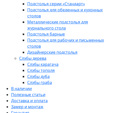
Подстолья серии «Стандарт»
Подстолья для обеденных и кухонных
столов
Металлические подстолья для
журнального стола
Подстолья барные
Подстолья для рабочих и письменных
столов
Дизайнерские подстолья
Слэбы дерева
Слэбы карагача
Слэбы тополя
Слэбы дуба
Слэбы граба
В наличии
Полезные статьи
Доставка и оплата
Замер и монтаж
Гарантия