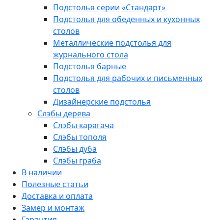
Подстолья серии «Стандарт»
Подстолья для обеденных и кухонных
столов
Металлические подстолья для
журнального стола
Подстолья барные
Подстолья для рабочих и письменных
столов
Дизайнерские подстолья
Слэбы дерева
Слэбы карагача
Слэбы тополя
Слэбы дуба
Слэбы граба
В наличии
Полезные статьи
Доставка и оплата
Замер и монтаж
Гарантия