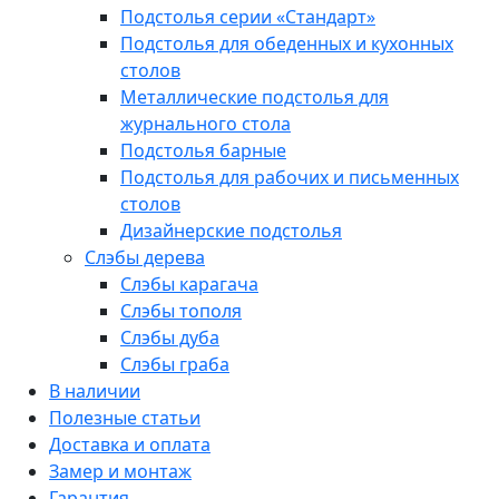
Подстолья серии «Стандарт»
Подстолья для обеденных и кухонных
столов
Металлические подстолья для
журнального стола
Подстолья барные
Подстолья для рабочих и письменных
столов
Дизайнерские подстолья
Слэбы дерева
Слэбы карагача
Слэбы тополя
Слэбы дуба
Слэбы граба
В наличии
Полезные статьи
Доставка и оплата
Замер и монтаж
Гарантия