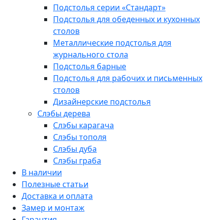
Подстолья серии «Стандарт»
Подстолья для обеденных и кухонных
столов
Металлические подстолья для
журнального стола
Подстолья барные
Подстолья для рабочих и письменных
столов
Дизайнерские подстолья
Слэбы дерева
Слэбы карагача
Слэбы тополя
Слэбы дуба
Слэбы граба
В наличии
Полезные статьи
Доставка и оплата
Замер и монтаж
Гарантия