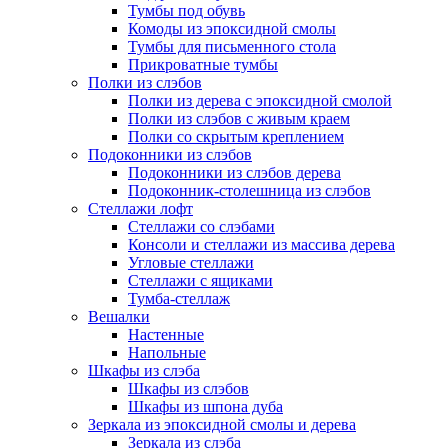
Тумбы под обувь
Комоды из эпоксидной смолы
Тумбы для письменного стола
Прикроватные тумбы
Полки из слэбов
Полки из дерева с эпоксидной смолой
Полки из слэбов с живым краем
Полки со скрытым креплением
Подоконники из слэбов
Подоконники из слэбов дерева
Подоконник-столешница из слэбов
Стеллажи лофт
Стеллажи со слэбами
Консоли и стеллажи из массива дерева
Угловые стеллажи
Стеллажи с ящиками
Тумба-стеллаж
Вешалки
Настенные
Напольные
Шкафы из слэба
Шкафы из слэбов
Шкафы из шпона дуба
Зеркала из эпоксидной смолы и дерева
Зеркала из слэба