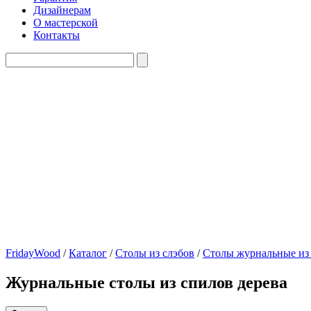
Дизайнерам
О мастерской
Контакты
FridayWood
/
Каталог
/
Столы из слэбов
/
Столы журнальные из
Журнальные столы из спилов дерева