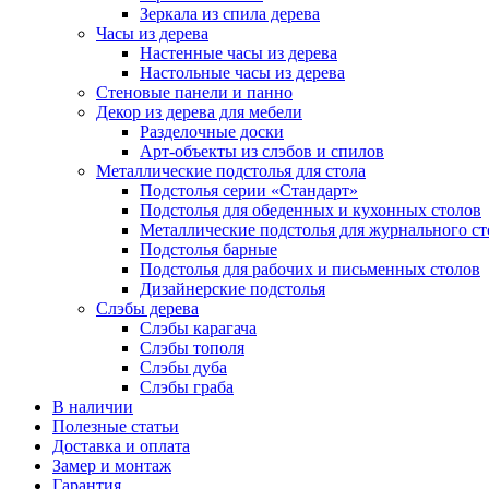
Зеркала из спила дерева
Часы из дерева
Настенные часы из дерева
Настольные часы из дерева
Стеновые панели и панно
Декор из дерева для мебели
Разделочные доски
Арт-объекты из слэбов и спилов
Металлические подстолья для стола
Подстолья серии «Стандарт»
Подстолья для обеденных и кухонных столов
Металлические подстолья для журнального ст
Подстолья барные
Подстолья для рабочих и письменных столов
Дизайнерские подстолья
Слэбы дерева
Слэбы карагача
Слэбы тополя
Слэбы дуба
Слэбы граба
В наличии
Полезные статьи
Доставка и оплата
Замер и монтаж
Гарантия