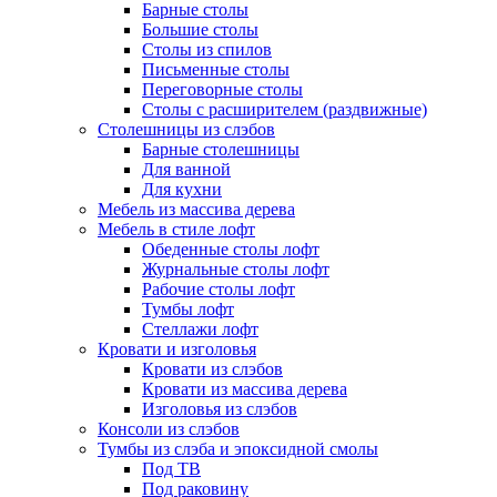
Барные столы
Большие столы
Столы из спилов
Письменные столы
Переговорные столы
Столы с расширителем (раздвижные)
Столешницы из слэбов
Барные столешницы
Для ванной
Для кухни
Мебель из массива дерева
Мебель в стиле лофт
Обеденные столы лофт
Журнальные столы лофт
Рабочие столы лофт
Тумбы лофт
Стеллажи лофт
Кровати и изголовья
Кровати из слэбов
Кровати из массива дерева
Изголовья из слэбов
Консоли из слэбов
Тумбы из слэба и эпоксидной смолы
Под ТВ
Под раковину