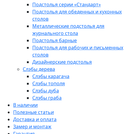
Подстолья серии «Стандарт»
Подстолья для обеденных и кухонных
столов
Металлические подстолья для
журнального стола
Подстолья барные
Подстолья для рабочих и письменных
столов
Дизайнерские подстолья
Слэбы дерева
Слэбы карагача
Слэбы тополя
Слэбы дуба
Слэбы граба
В наличии
Полезные статьи
Доставка и оплата
Замер и монтаж
Гарантия