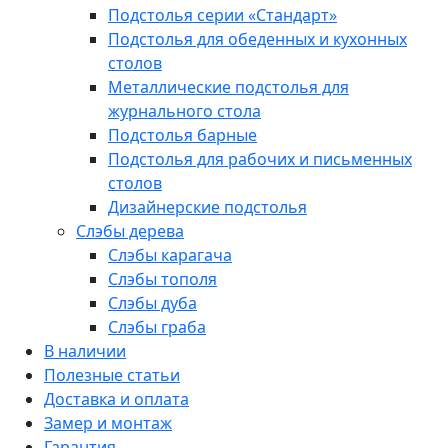
Подстолья серии «Стандарт»
Подстолья для обеденных и кухонных
столов
Металлические подстолья для
журнального стола
Подстолья барные
Подстолья для рабочих и письменных
столов
Дизайнерские подстолья
Слэбы дерева
Слэбы карагача
Слэбы тополя
Слэбы дуба
Слэбы граба
В наличии
Полезные статьи
Доставка и оплата
Замер и монтаж
Гарантия