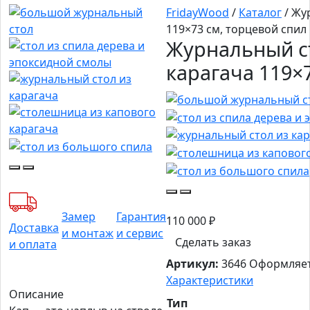
FridayWood
/
Каталог
/
Жур
119×73 см, торцевой спил
Журнальный ст
карагача 119×
Замер
Гарантия
110 000
₽
Доставка
и монтаж
и сервис
Сделать заказ
и оплата
Артикул:
3646
Оформляет
Характеристики
Описание
Тип