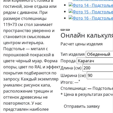
или кофейного столика в
гостиной, зоне отдыха или
рядом с диваном. При
размере столешницы
119×73 см стол занимает
пространство уверенно и
Онлайн калькул
становится смысловым
центром интерьера.
Расчет цены изделия
Подстолье — металл с
Тип изделия
порошковой покраской в
цвете чёрный муар. Форма
Порода
опоры, цвет по RAL и эффект
Длина (см)
покрытия подбираются по
Ширина (см)
запросу. Каждый экземпляр
*
Итого:
—
уникален: рисунок капа,
Столешница:
—
Подстоль
расположение трещин и
* Цена в результатах рас
оттенок древесины не
повторяются. У нас
Отправить заявку
представлен наиболее