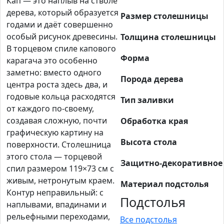
Кап — это наплыв на стволе
дерева, который образуется
Размер столешницы
годами и даёт совершенно
особый рисунок древесины.
Толщина столешницы
В торцевом спиле капового
Форма
карагача это особенно
заметно: вместо одного
Порода дерева
центра роста здесь два, и
годовые кольца расходятся
Тип заливки
от каждого по-своему,
создавая сложную, почти
Обработка края
графическую картину на
Высота стола
поверхности. Столешница
этого стола — торцевой
Защитно-декоративное
спил размером 119×73 см с
живым, нетронутым краем.
Материал подстолья
Контур неправильный: с
Подстолья
наплывами, впадинами и
рельефными переходами,
Все подстолья