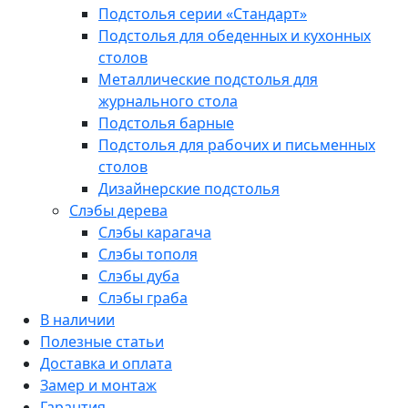
Подстолья серии «Стандарт»
Подстолья для обеденных и кухонных
столов
Металлические подстолья для
журнального стола
Подстолья барные
Подстолья для рабочих и письменных
столов
Дизайнерские подстолья
Слэбы дерева
Слэбы карагача
Слэбы тополя
Слэбы дуба
Слэбы граба
В наличии
Полезные статьи
Доставка и оплата
Замер и монтаж
Гарантия