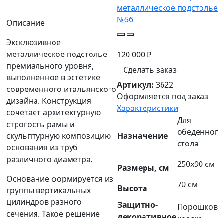
Описание
Эксклюзивное
металлическое подстолье
120 000
₽
премиального уровня,
Сделать заказ
выполненное в эстетике
Артикул:
3622
современного итальянского
Оформляется под заказ
дизайна. Конструкция
Характеристики
сочетает архитектурную
Для
строгость рамы и
обеденно
скульптурную композицию
Назначение
стола
основания из труб
различного диаметра.
250х90 см
Размеры, см
Основание формируется из
70 см
Высота
группы вертикальных
цилиндров разного
Защитно-
Порошков
сечения. Такое решение
декоративное