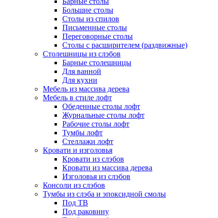
Барные столы
Большие столы
Столы из спилов
Письменные столы
Переговорные столы
Столы с расширителем (раздвижные)
Столешницы из слэбов
Барные столешницы
Для ванной
Для кухни
Мебель из массива дерева
Мебель в стиле лофт
Обеденные столы лофт
Журнальные столы лофт
Рабочие столы лофт
Тумбы лофт
Стеллажи лофт
Кровати и изголовья
Кровати из слэбов
Кровати из массива дерева
Изголовья из слэбов
Консоли из слэбов
Тумбы из слэба и эпоксидной смолы
Под ТВ
Под раковину