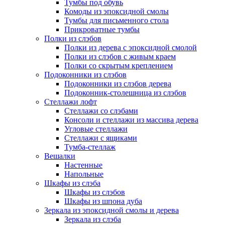
Тумбы под обувь
Комоды из эпоксидной смолы
Тумбы для письменного стола
Прикроватные тумбы
Полки из слэбов
Полки из дерева с эпоксидной смолой
Полки из слэбов с живым краем
Полки со скрытым креплением
Подоконники из слэбов
Подоконники из слэбов дерева
Подоконник-столешница из слэбов
Стеллажи лофт
Стеллажи со слэбами
Консоли и стеллажи из массива дерева
Угловые стеллажи
Стеллажи с ящиками
Тумба-стеллаж
Вешалки
Настенные
Напольные
Шкафы из слэба
Шкафы из слэбов
Шкафы из шпона дуба
Зеркала из эпоксидной смолы и дерева
Зеркала из слэба