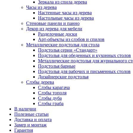
Зеркала из спила дерева
Часы из дерева
Настенные часы из дерева
Настольные часы из дерева
Стеновые панели и панно
Декор из дерева для мебели
Разделочные доски
Арт-объекты из слэбов и спилов
Металлические подстолья для стола
Подстолья серии «Стандарт»
Подстолья для обеденных и кухонных столов
Металлические подстолья для журнального ст
Подстолья барные
Подстолья для рабочих и письменных столов
Дизайнерские подстолья
Слэбы дерева
Слэбы карагача
Слэбы тополя
Слэбы дуба
Слэбы граба
В наличии
Полезные статьи
Доставка и оплата
Замер и монтаж
Гарантия