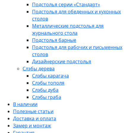
Подстолья серии «Стандарт»
Подстолья для обеденных и кухонных
столов
Металлические подстолья для
журнального стола
Подстолья барные
Подстолья для рабочих и письменных
столов
Дизайнерские подстолья
Слэбы дерева
Слэбы карагача
Слэбы тополя
Слэбы дуба
Слэбы граба
В наличии
Полезные статьи
Доставка и оплата
Замер и монтаж
Гарантия