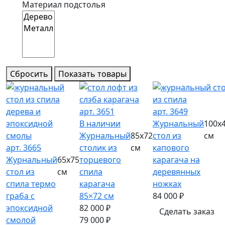
Материал подстолья
Сбросить
Показать товары
арт. 3651
арт. 3649
В наличии
Журнальный
100х
Журнальный
85х72
стол из
см
арт. 3665
столик из
см
капового
Журнальный
65х75
торцевого
карагача на
стол из
см
спила
деревянных
спила термо
карагача
ножках
граба с
85×72 см
84 000
₽
эпоксидной
82 000
₽
Сделать заказ
смолой
79 000
₽