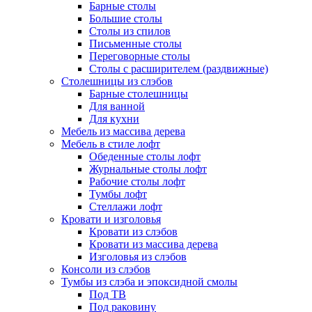
Барные столы
Большие столы
Столы из спилов
Письменные столы
Переговорные столы
Столы с расширителем (раздвижные)
Столешницы из слэбов
Барные столешницы
Для ванной
Для кухни
Мебель из массива дерева
Мебель в стиле лофт
Обеденные столы лофт
Журнальные столы лофт
Рабочие столы лофт
Тумбы лофт
Стеллажи лофт
Кровати и изголовья
Кровати из слэбов
Кровати из массива дерева
Изголовья из слэбов
Консоли из слэбов
Тумбы из слэба и эпоксидной смолы
Под ТВ
Под раковину