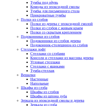
Тумбы под обувь
Комоды из эпоксидной смолы
Тумбы для письменного стола
Прикроватные тумбы
Полки из слэбов
Полки из дерева с эпоксидной смолой
Полки из слэбов с живым краем
Полки со скрытым креплением
Подоконники из слэбов
Подоконники из слэбов дерева
Подоконник-столешница из слэбов
Стеллажи лофт
Стеллажи со слэбами
Консоли и стеллажи из массива дерева
Угловые стеллажи
Стеллажи с ящиками
Тумба-стеллаж
Вешалки
Настенные
Напольные
Шкафы из слэба
Шкафы из слэбов
Шкафы из шпона дуба
Зеркала из эпоксидной смолы и дерева
Зеркала из слэба