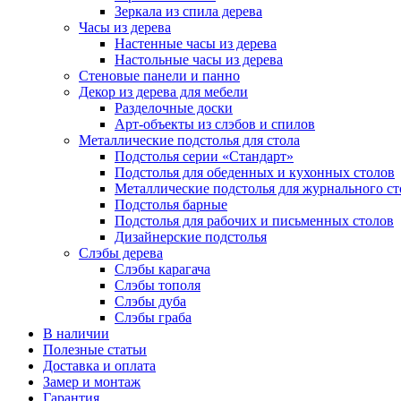
Зеркала из спила дерева
Часы из дерева
Настенные часы из дерева
Настольные часы из дерева
Стеновые панели и панно
Декор из дерева для мебели
Разделочные доски
Арт-объекты из слэбов и спилов
Металлические подстолья для стола
Подстолья серии «Стандарт»
Подстолья для обеденных и кухонных столов
Металлические подстолья для журнального ст
Подстолья барные
Подстолья для рабочих и письменных столов
Дизайнерские подстолья
Слэбы дерева
Слэбы карагача
Слэбы тополя
Слэбы дуба
Слэбы граба
В наличии
Полезные статьи
Доставка и оплата
Замер и монтаж
Гарантия