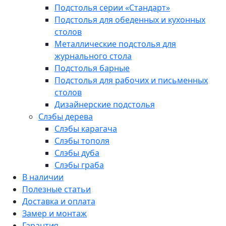
Подстолья серии «Стандарт»
Подстолья для обеденных и кухонных
столов
Металлические подстолья для
журнального стола
Подстолья барные
Подстолья для рабочих и письменных
столов
Дизайнерские подстолья
Слэбы дерева
Слэбы карагача
Слэбы тополя
Слэбы дуба
Слэбы граба
В наличии
Полезные статьи
Доставка и оплата
Замер и монтаж
Гарантия