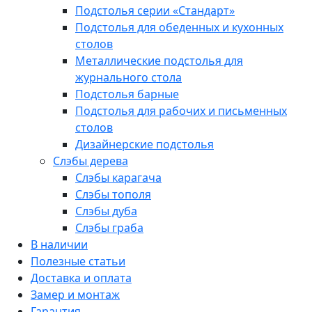
Подстолья серии «Стандарт»
Подстолья для обеденных и кухонных
столов
Металлические подстолья для
журнального стола
Подстолья барные
Подстолья для рабочих и письменных
столов
Дизайнерские подстолья
Слэбы дерева
Слэбы карагача
Слэбы тополя
Слэбы дуба
Слэбы граба
В наличии
Полезные статьи
Доставка и оплата
Замер и монтаж
Гарантия