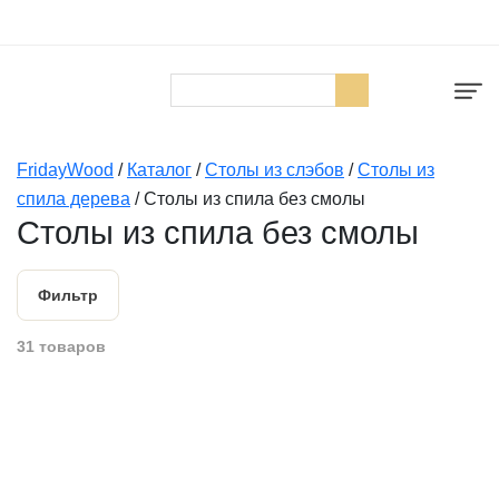
FridayWood
/
Каталог
/
Столы из слэбов
/
Столы из
спила дерева
/
Столы из спила без смолы
Столы из спила без смолы
Фильтр
31 товаров