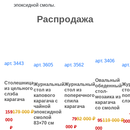
эпоксидной смолы.
Распродажа
арт. 3406
арт. 3443
арт. 3605
арт. 3562
арт
Овальный
Столешница
Журнальный
Журнальный
Жу
обеденный
из цельного
стол из
стол из
сто
стол-
слэба
капового
поперечного
по
мозаика из
карагача
карагача с
спила
слэ
карагача
чайной
карагача
со смолой
159
179 000 ₽
эпоксидной
смолой
79
92 000 ₽
000
95
119 000 ₽
000
83×70 см
000 ₽
₽
000