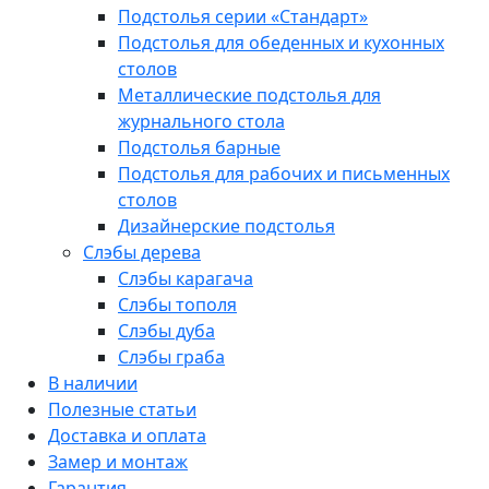
Подстолья серии «Стандарт»
Подстолья для обеденных и кухонных
столов
Металлические подстолья для
журнального стола
Подстолья барные
Подстолья для рабочих и письменных
столов
Дизайнерские подстолья
Слэбы дерева
Слэбы карагача
Слэбы тополя
Слэбы дуба
Слэбы граба
В наличии
Полезные статьи
Доставка и оплата
Замер и монтаж
Гарантия