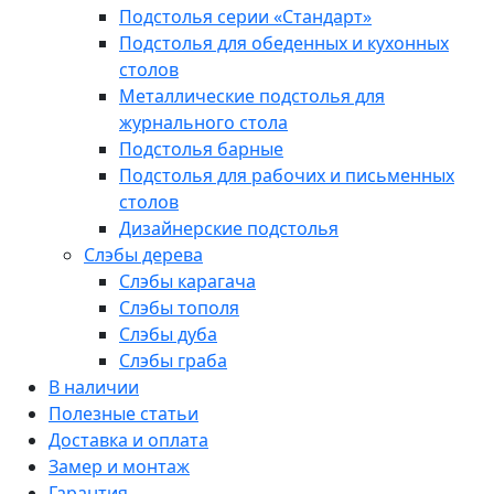
Подстолья серии «Стандарт»
Подстолья для обеденных и кухонных
столов
Металлические подстолья для
журнального стола
Подстолья барные
Подстолья для рабочих и письменных
столов
Дизайнерские подстолья
Слэбы дерева
Слэбы карагача
Слэбы тополя
Слэбы дуба
Слэбы граба
В наличии
Полезные статьи
Доставка и оплата
Замер и монтаж
Гарантия