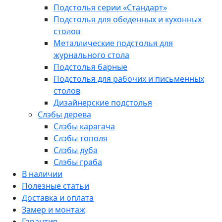
Подстолья серии «Стандарт»
Подстолья для обеденных и кухонных
столов
Металлические подстолья для
журнального стола
Подстолья барные
Подстолья для рабочих и письменных
столов
Дизайнерские подстолья
Слэбы дерева
Слэбы карагача
Слэбы тополя
Слэбы дуба
Слэбы граба
В наличии
Полезные статьи
Доставка и оплата
Замер и монтаж
Гарантия