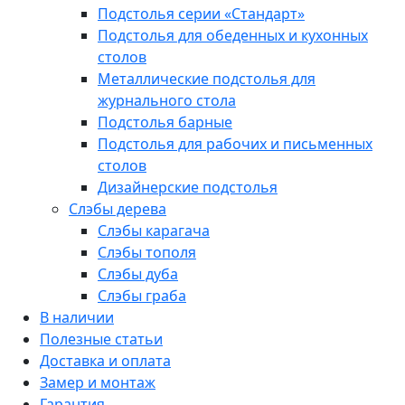
Подстолья серии «Стандарт»
Подстолья для обеденных и кухонных
столов
Металлические подстолья для
журнального стола
Подстолья барные
Подстолья для рабочих и письменных
столов
Дизайнерские подстолья
Слэбы дерева
Слэбы карагача
Слэбы тополя
Слэбы дуба
Слэбы граба
В наличии
Полезные статьи
Доставка и оплата
Замер и монтаж
Гарантия