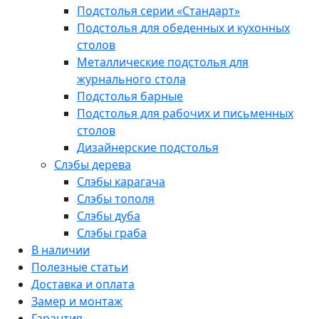
Подстолья серии «Стандарт»
Подстолья для обеденных и кухонных
столов
Металлические подстолья для
журнального стола
Подстолья барные
Подстолья для рабочих и письменных
столов
Дизайнерские подстолья
Слэбы дерева
Слэбы карагача
Слэбы тополя
Слэбы дуба
Слэбы граба
В наличии
Полезные статьи
Доставка и оплата
Замер и монтаж
Гарантия