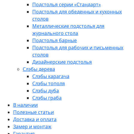
Подстолья серии «Стандарт»
Подстолья для обеденных и кухонных
столов
Металлические подстолья для
журнального стола
Подстолья барные
Подстолья для рабочих и письменных
столов
Дизайнерские подстолья
Слэбы дерева
Слэбы карагача
Слэбы тополя
Слэбы дуба
Слэбы граба
В наличии
Полезные статьи
Доставка и оплата
Замер и монтаж
Гарантия