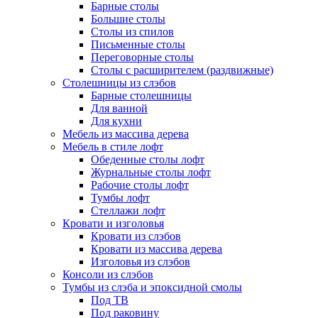
Барные столы
Большие столы
Столы из спилов
Письменные столы
Переговорные столы
Столы с расширителем (раздвижные)
Столешницы из слэбов
Барные столешницы
Для ванной
Для кухни
Мебель из массива дерева
Мебель в стиле лофт
Обеденные столы лофт
Журнальные столы лофт
Рабочие столы лофт
Тумбы лофт
Стеллажи лофт
Кровати и изголовья
Кровати из слэбов
Кровати из массива дерева
Изголовья из слэбов
Консоли из слэбов
Тумбы из слэба и эпоксидной смолы
Под ТВ
Под раковину