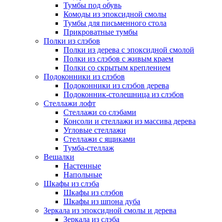
Тумбы под обувь
Комоды из эпоксидной смолы
Тумбы для письменного стола
Прикроватные тумбы
Полки из слэбов
Полки из дерева с эпоксидной смолой
Полки из слэбов с живым краем
Полки со скрытым креплением
Подоконники из слэбов
Подоконники из слэбов дерева
Подоконник-столешница из слэбов
Стеллажи лофт
Стеллажи со слэбами
Консоли и стеллажи из массива дерева
Угловые стеллажи
Стеллажи с ящиками
Тумба-стеллаж
Вешалки
Настенные
Напольные
Шкафы из слэба
Шкафы из слэбов
Шкафы из шпона дуба
Зеркала из эпоксидной смолы и дерева
Зеркала из слэба