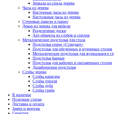
Зеркала из спила дерева
Часы из дерева
Настенные часы из дерева
Настольные часы из дерева
Стеновые панели и панно
Декор из дерева для мебели
Разделочные доски
Арт-объекты из слэбов и спилов
Металлические подстолья для стола
Подстолья серии «Стандарт»
Подстолья для обеденных и кухонных столов
Металлические подстолья для журнального ст
Подстолья барные
Подстолья для рабочих и письменных столов
Дизайнерские подстолья
Слэбы дерева
Слэбы карагача
Слэбы тополя
Слэбы дуба
Слэбы граба
В наличии
Полезные статьи
Доставка и оплата
Замер и монтаж
Гарантия