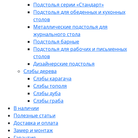
Подстолья серии «Стандарт»
Подстолья для обеденных и кухонных
столов
Металлические подстолья для
журнального стола
Подстолья барные
Подстолья для рабочих и письменных
столов
Дизайнерские подстолья
Слэбы дерева
Слэбы карагача
Слэбы тополя
Слэбы дуба
Слэбы граба
В наличии
Полезные статьи
Доставка и оплата
Замер и монтаж
Гарантия