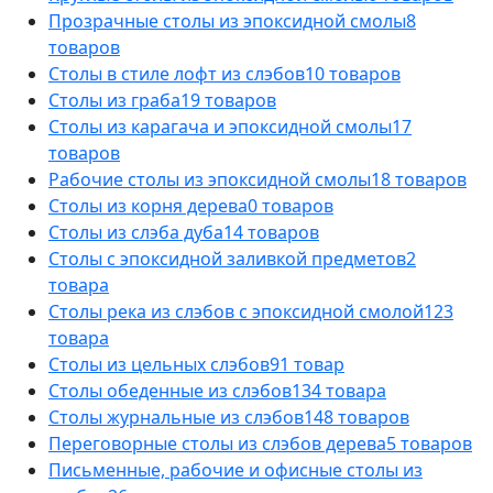
Прозрачные столы из эпоксидной смолы
8
товаров
Столы в стиле лофт из слэбов
10 товаров
Столы из граба
19 товаров
Столы из карагача и эпоксидной смолы
17
товаров
Рабочие столы из эпоксидной смолы
18 товаров
Столы из корня дерева
0 товаров
Столы из слэба дуба
14 товаров
Столы с эпоксидной заливкой предметов
2
товара
Столы река из слэбов с эпоксидной смолой
123
товара
Столы из цельных слэбов
91 товар
Столы обеденные из слэбов
134 товара
Столы журнальные из слэбов
148 товаров
Переговорные столы из слэбов дерева
5 товаров
Письменные, рабочие и офисные столы из