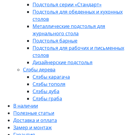
Подстолья серии «Стандарт»
Подстолья для обеденных и кухонных
столов
Металлические подстолья для
журнального стола
Подстолья барные
Подстолья для рабочих и письменных
столов
Дизайнерские подстолья
Слэбы дерева
Слэбы карагача
Слэбы тополя
Слэбы дуба
Слэбы граба
В наличии
Полезные статьи
Доставка и оплата
Замер и монтаж
Гарантия