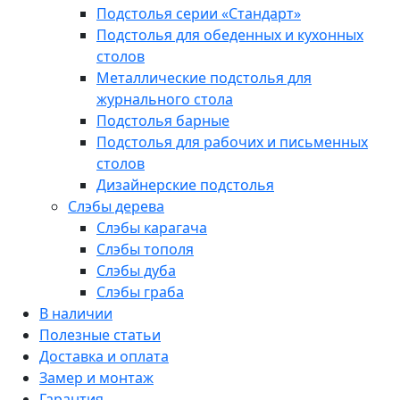
Подстолья серии «Стандарт»
Подстолья для обеденных и кухонных
столов
Металлические подстолья для
журнального стола
Подстолья барные
Подстолья для рабочих и письменных
столов
Дизайнерские подстолья
Слэбы дерева
Слэбы карагача
Слэбы тополя
Слэбы дуба
Слэбы граба
В наличии
Полезные статьи
Доставка и оплата
Замер и монтаж
Гарантия