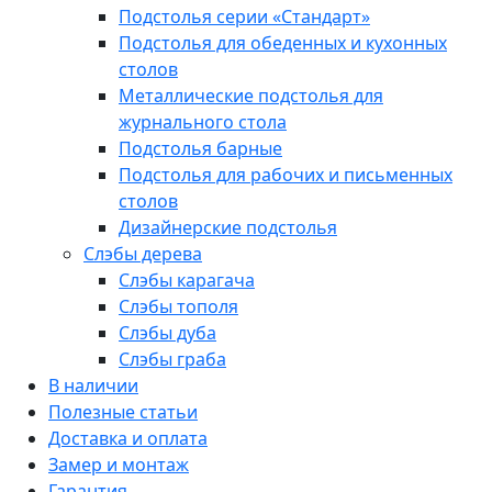
Подстолья серии «Стандарт»
Подстолья для обеденных и кухонных
столов
Металлические подстолья для
журнального стола
Подстолья барные
Подстолья для рабочих и письменных
столов
Дизайнерские подстолья
Слэбы дерева
Слэбы карагача
Слэбы тополя
Слэбы дуба
Слэбы граба
В наличии
Полезные статьи
Доставка и оплата
Замер и монтаж
Гарантия