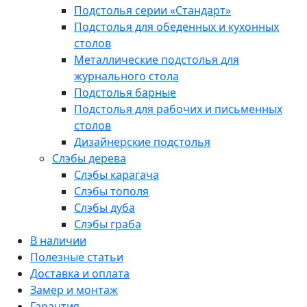
Подстолья серии «Стандарт»
Подстолья для обеденных и кухонных
столов
Металлические подстолья для
журнального стола
Подстолья барные
Подстолья для рабочих и письменных
столов
Дизайнерские подстолья
Слэбы дерева
Слэбы карагача
Слэбы тополя
Слэбы дуба
Слэбы граба
В наличии
Полезные статьи
Доставка и оплата
Замер и монтаж
Гарантия