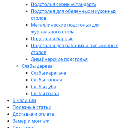
Подстолья серии «Стандарт»
Подстолья для обеденных и кухонных
столов
Металлические подстолья для
журнального стола
Подстолья барные
Подстолья для рабочих и письменных
столов
Дизайнерские подстолья
Слэбы дерева
Слэбы карагача
Слэбы тополя
Слэбы дуба
Слэбы граба
В наличии
Полезные статьи
Доставка и оплата
Замер и монтаж
Гарантия