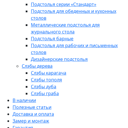
Подстолья серии «Стандарт»
Подстолья для обеденных и кухонных
столов
Металлические подстолья для
журнального стола
Подстолья барные
Подстолья для рабочих и письменных
столов
Дизайнерские подстолья
Слэбы дерева
Слэбы карагача
Слэбы тополя
Слэбы дуба
Слэбы граба
В наличии
Полезные статьи
Доставка и оплата
Замер и монтаж
Гарантия