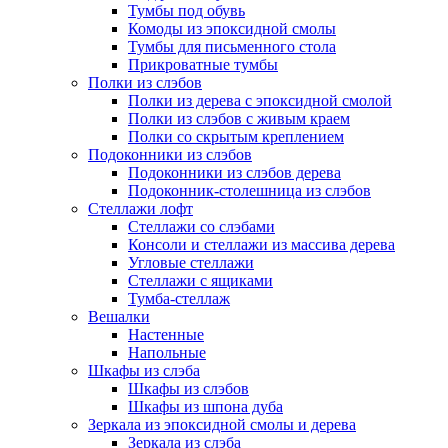
Тумбы под обувь
Комоды из эпоксидной смолы
Тумбы для письменного стола
Прикроватные тумбы
Полки из слэбов
Полки из дерева с эпоксидной смолой
Полки из слэбов с живым краем
Полки со скрытым креплением
Подоконники из слэбов
Подоконники из слэбов дерева
Подоконник-столешница из слэбов
Стеллажи лофт
Стеллажи со слэбами
Консоли и стеллажи из массива дерева
Угловые стеллажи
Стеллажи с ящиками
Тумба-стеллаж
Вешалки
Настенные
Напольные
Шкафы из слэба
Шкафы из слэбов
Шкафы из шпона дуба
Зеркала из эпоксидной смолы и дерева
Зеркала из слэба