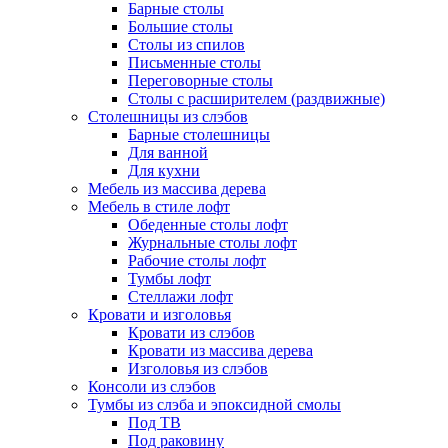
Барные столы
Большие столы
Столы из спилов
Письменные столы
Переговорные столы
Столы с расширителем (раздвижные)
Столешницы из слэбов
Барные столешницы
Для ванной
Для кухни
Мебель из массива дерева
Мебель в стиле лофт
Обеденные столы лофт
Журнальные столы лофт
Рабочие столы лофт
Тумбы лофт
Стеллажи лофт
Кровати и изголовья
Кровати из слэбов
Кровати из массива дерева
Изголовья из слэбов
Консоли из слэбов
Тумбы из слэба и эпоксидной смолы
Под ТВ
Под раковину