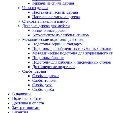
Зеркала из спила дерева
Часы из дерева
Настенные часы из дерева
Настольные часы из дерева
Стеновые панели и панно
Декор из дерева для мебели
Разделочные доски
Арт-объекты из слэбов и спилов
Металлические подстолья для стола
Подстолья серии «Стандарт»
Подстолья для обеденных и кухонных столов
Металлические подстолья для журнального ст
Подстолья барные
Подстолья для рабочих и письменных столов
Дизайнерские подстолья
Слэбы дерева
Слэбы карагача
Слэбы тополя
Слэбы дуба
Слэбы граба
В наличии
Полезные статьи
Доставка и оплата
Замер и монтаж
Гарантия