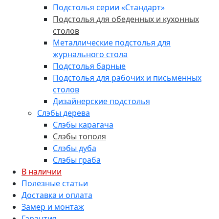
Подстолья серии «Стандарт»
Подстолья для обеденных и кухонных
столов
Металлические подстолья для
журнального стола
Подстолья барные
Подстолья для рабочих и письменных
столов
Дизайнерские подстолья
Слэбы дерева
Слэбы карагача
Слэбы тополя
Слэбы дуба
Слэбы граба
В наличии
Полезные статьи
Доставка и оплата
Замер и монтаж
Гарантия