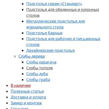
Подстолья серии «Стандарт»
Подстолья для обеденных и кухонных
столов
Металлические подстолья для
журнального стола
Подстолья барные
Подстолья для рабочих и письменных
столов
Дизайнерские подстолья
Слэбы дерева
Слэбы карагача
Слэбы тополя
Слэбы дуба
Слэбы граба
В наличии
Полезные статьи
Доставка и оплата
Замер и монтаж
Гарантия