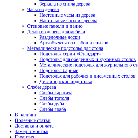
Зеркала из спила дерева
Часы из дерева
Настенные часы из дерева
Настольные часы из дерева
Стеновые панели и панно
Декор из дерева для мебели
Разделочные доски
Арт-объекты из слэбов и спилов
Металлические подстолья для стола
Подстолья серии «Стандарт»
Подстолья для обеденных и кухонных столов
Металлические подстолья для журнального ст
Подстолья барные
Подстолья для рабочих и письменных столов
Дизайнерские подстолья
Слэбы дерева
Слэбы карагача
Слэбы тополя
Слэбы дуба
Слэбы граба
В наличии
Полезные статьи
Доставка и оплата
Замер и монтаж
Гарантия