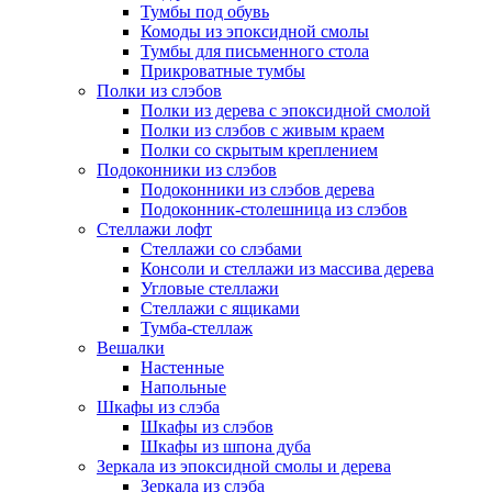
Тумбы под обувь
Комоды из эпоксидной смолы
Тумбы для письменного стола
Прикроватные тумбы
Полки из слэбов
Полки из дерева с эпоксидной смолой
Полки из слэбов с живым краем
Полки со скрытым креплением
Подоконники из слэбов
Подоконники из слэбов дерева
Подоконник-столешница из слэбов
Стеллажи лофт
Стеллажи со слэбами
Консоли и стеллажи из массива дерева
Угловые стеллажи
Стеллажи с ящиками
Тумба-стеллаж
Вешалки
Настенные
Напольные
Шкафы из слэба
Шкафы из слэбов
Шкафы из шпона дуба
Зеркала из эпоксидной смолы и дерева
Зеркала из слэба