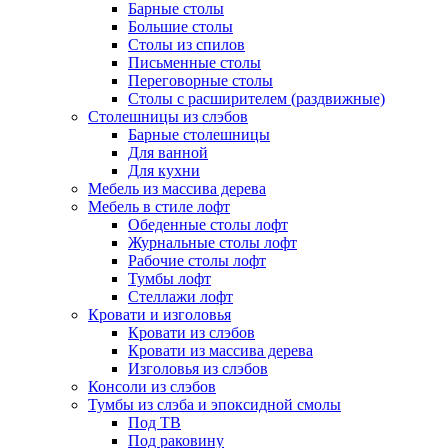
Барные столы
Большие столы
Столы из спилов
Письменные столы
Переговорные столы
Столы с расширителем (раздвижные)
Столешницы из слэбов
Барные столешницы
Для ванной
Для кухни
Мебель из массива дерева
Мебель в стиле лофт
Обеденные столы лофт
Журнальные столы лофт
Рабочие столы лофт
Тумбы лофт
Стеллажи лофт
Кровати и изголовья
Кровати из слэбов
Кровати из массива дерева
Изголовья из слэбов
Консоли из слэбов
Тумбы из слэба и эпоксидной смолы
Под ТВ
Под раковину