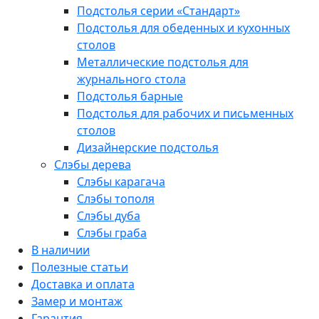
Подстолья серии «Стандарт»
Подстолья для обеденных и кухонных
столов
Металлические подстолья для
журнального стола
Подстолья барные
Подстолья для рабочих и письменных
столов
Дизайнерские подстолья
Слэбы дерева
Слэбы карагача
Слэбы тополя
Слэбы дуба
Слэбы граба
В наличии
Полезные статьи
Доставка и оплата
Замер и монтаж
Гарантия