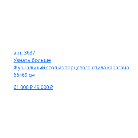
арт. 3637
Узнать больше
Журнальный стол из торцевого спила карагача
66×69 см
61 000 ₽
49 000 ₽