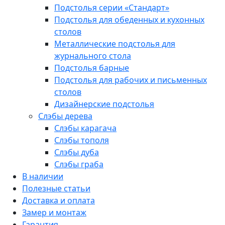
Подстолья серии «Стандарт»
Подстолья для обеденных и кухонных
столов
Металлические подстолья для
журнального стола
Подстолья барные
Подстолья для рабочих и письменных
столов
Дизайнерские подстолья
Слэбы дерева
Слэбы карагача
Слэбы тополя
Слэбы дуба
Слэбы граба
В наличии
Полезные статьи
Доставка и оплата
Замер и монтаж
Гарантия