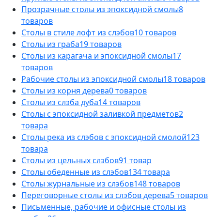
Прозрачные столы из эпоксидной смолы
8
товаров
Столы в стиле лофт из слэбов
10 товаров
Столы из граба
19 товаров
Столы из карагача и эпоксидной смолы
17
товаров
Рабочие столы из эпоксидной смолы
18 товаров
Столы из корня дерева
0 товаров
Столы из слэба дуба
14 товаров
Столы с эпоксидной заливкой предметов
2
товара
Столы река из слэбов с эпоксидной смолой
123
товара
Столы из цельных слэбов
91 товар
Столы обеденные из слэбов
134 товара
Столы журнальные из слэбов
148 товаров
Переговорные столы из слэбов дерева
5 товаров
Письменные, рабочие и офисные столы из