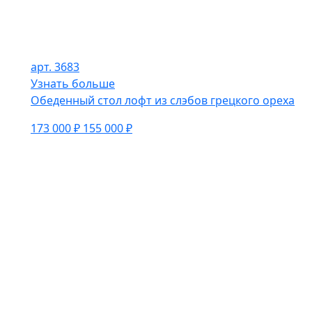
арт. 3683
Узнать больше
Обеденный стол лофт из слэбов грецкого ореха
173 000 ₽
155 000 ₽