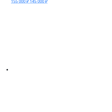
155 000 ₽
145 000 ₽