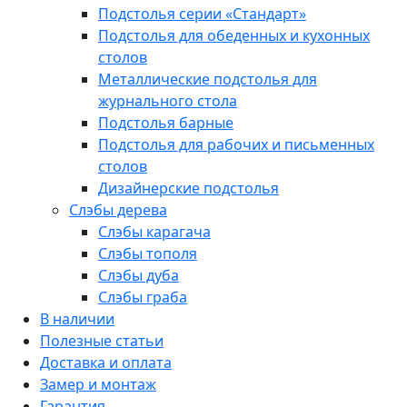
Подстолья серии «Стандарт»
Подстолья для обеденных и кухонных
столов
Металлические подстолья для
журнального стола
Подстолья барные
Подстолья для рабочих и письменных
столов
Дизайнерские подстолья
Слэбы дерева
Слэбы карагача
Слэбы тополя
Слэбы дуба
Слэбы граба
В наличии
Полезные статьи
Доставка и оплата
Замер и монтаж
Гарантия