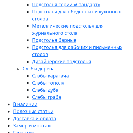
Подстолья серии «Стандарт»
Подстолья для обеденных и кухонных
столов
Металлические подстолья для
журнального стола
Подстолья барные
Подстолья для рабочих и письменных
столов
Дизайнерские подстолья
Слэбы дерева
Слэбы карагача
Слэбы тополя
Слэбы дуба
Слэбы граба
В наличии
Полезные статьи
Доставка и оплата
Замер и монтаж
Гарантия