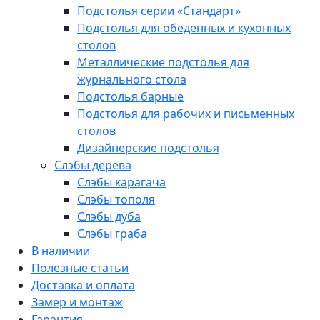
Подстолья серии «Стандарт»
Подстолья для обеденных и кухонных
столов
Металлические подстолья для
журнального стола
Подстолья барные
Подстолья для рабочих и письменных
столов
Дизайнерские подстолья
Слэбы дерева
Слэбы карагача
Слэбы тополя
Слэбы дуба
Слэбы граба
В наличии
Полезные статьи
Доставка и оплата
Замер и монтаж
Гарантия