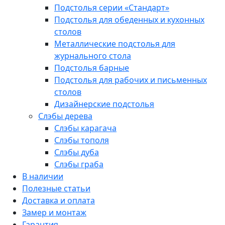
Подстолья серии «Стандарт»
Подстолья для обеденных и кухонных
столов
Металлические подстолья для
журнального стола
Подстолья барные
Подстолья для рабочих и письменных
столов
Дизайнерские подстолья
Слэбы дерева
Слэбы карагача
Слэбы тополя
Слэбы дуба
Слэбы граба
В наличии
Полезные статьи
Доставка и оплата
Замер и монтаж
Гарантия