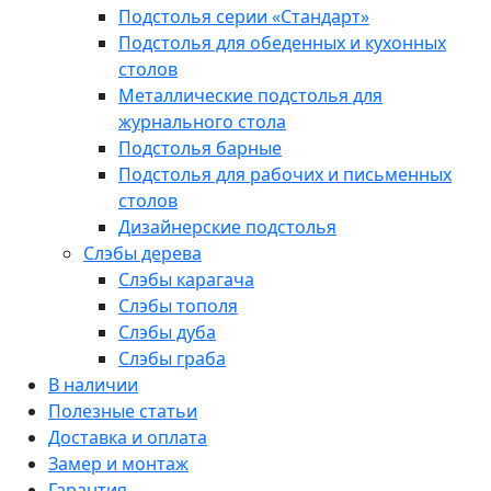
Подстолья серии «Стандарт»
Подстолья для обеденных и кухонных
столов
Металлические подстолья для
журнального стола
Подстолья барные
Подстолья для рабочих и письменных
столов
Дизайнерские подстолья
Слэбы дерева
Слэбы карагача
Слэбы тополя
Слэбы дуба
Слэбы граба
В наличии
Полезные статьи
Доставка и оплата
Замер и монтаж
Гарантия